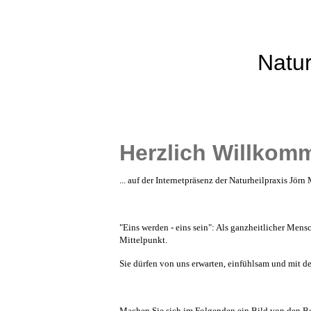
Natur
Herzlich Willkomm
... auf der Internetpräsenz der Naturheilpraxis Jörn
"Eins werden - eins sein": Als ganzheitlicher Mens
Mittelpunkt.
Sie dürfen von uns erwarten, einfühlsam und mit d
Machen Sie sich im Folgenden ein Bild von den B