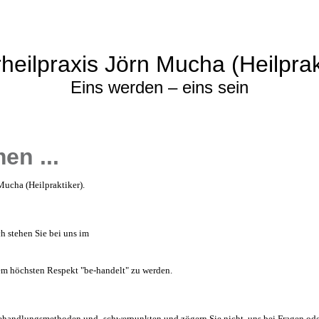
heilpraxis Jörn Mucha (Heilprak
Eins werden – eins sein
en ...
 Mucha (Heilpraktiker).
ch stehen Sie bei uns im
em höchsten Respekt "be-handelt" zu werden.
ehandlungsmethoden und -schwerpunkten und zögern Sie nicht, uns bei Fragen od