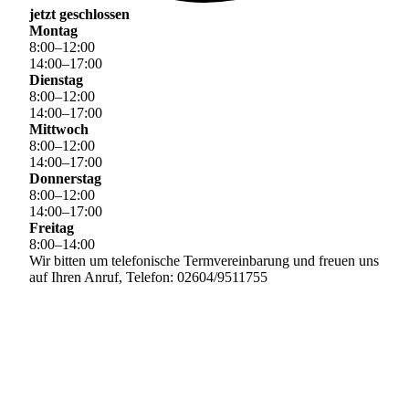
jetzt geschlossen
Montag
8
:
00
–
12
:
00
14
:
00
–
17
:
00
Dienstag
8
:
00
–
12
:
00
14
:
00
–
17
:
00
Mittwoch
8
:
00
–
12
:
00
14
:
00
–
17
:
00
Donnerstag
8
:
00
–
12
:
00
14
:
00
–
17
:
00
Freitag
8
:
00
–
14
:
00
Wir bitten um telefonische Termvereinbarung und freuen uns
auf Ihren Anruf, Telefon: 02604/9511755