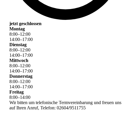
jetzt geschlossen
Montag
8
:
00
–
12
:
00
14
:
00
–
17
:
00
Dienstag
8
:
00
–
12
:
00
14
:
00
–
17
:
00
Mittwoch
8
:
00
–
12
:
00
14
:
00
–
17
:
00
Donnerstag
8
:
00
–
12
:
00
14
:
00
–
17
:
00
Freitag
8
:
00
–
14
:
00
Wir bitten um telefonische Termvereinbarung und freuen uns
auf Ihren Anruf, Telefon: 02604/9511755